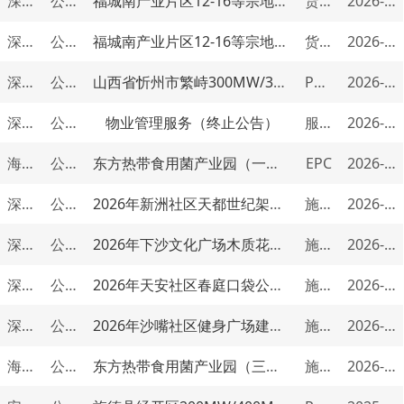
深圳市
公开招标
福城南产业片区12-16等宗地项目一标段12-04-02宗地入户门采购项目流标情况说明
货物类
2026-07-07
深圳市
公开招标
福城南产业片区12-16等宗地项目一标段12-10-01宗地水泥基渗透结晶型防水剂采购项目流标情况说明
货物类
2026-07-02
深圳市
公开招标
山西省忻州市繁峙300MW/300MWh共享储能电站项目PC总承包（重新招标）（终止招标）
PC类
2026-06-30
深圳市
公开招标
物业管理服务（终止公告）
服务类
2026-06-18
海南省
公开招标
东方热带食用菌产业园（一期）设计采购施工总承包（EPC）(候选公告）
EPC
2026-06-05
深圳市
公开招标
2026年新洲社区天都世纪架空层建设项目（终止公告）
施工类
2026-04-20
深圳市
公开招标
2026年下沙文化广场木质花箱更换项目（终止公告）
施工类
2026-04-20
深圳市
公开招标
2026年天安社区春庭口袋公园建设项目（终止公告）
施工类
2026-04-20
深圳市
公开招标
2026年沙嘴社区健身广场建设项目（终止公告）
施工类
2026-04-20
海南省海口市
公开招标
东方热带食用菌产业园（三期）EPC设计施工总承包候选人公示
施工总承包
2026-04-03