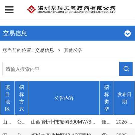
交易信息
您当前的位置:
交易信息
>
其他公告
项
招
招
目
标
标
发布日
公告内容
地
方
类
期
区
式
型
山西省忻州市
公开招标
山西省忻州市繁峙300MW/300MWh共享储能电站项目（勘察、设计及专项报告服务）（终止公告）
服务类
2026-07-31